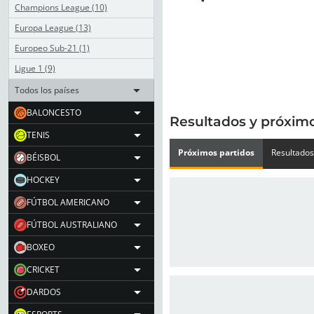
Champions League
(10)
Europa League
(13)
Europeo Sub-21
(1)
Ligue 1
(9)
Todos los países
BALONCESTO
Resultados y próximo
TENIS
Próximos partidos
Resultados
BÉISBOL
HOCKEY
FÚTBOL AMERICANO
FÚTBOL AUSTRALIANO
BOXEO
CRICKET
DARDOS