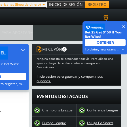
INICIO DE SESIÓN
REGISTRO
ricanas (línea de dinero)
Bet $5 Get $150 If Your
 PARA APOSTAR
Bet Wins!
OBTENER
MI CUPÓN
To claim, new users need to register, make a first-time deposit of $5 or more, and then simply place their first real-money wager on any FanDuel Sportsbook market (no odds limits) that is live on platform. All users will receive their $150 in Bonus Bets If Your Bet Wins within 72 hours of the bet settlement.
0
Ninguna apuesta seleccionada todavía. Para añadir una
apuesta, haga clic en las cuotas al navegar en
ur Bet Wins!
CuotasAhora.
Inicie sesión para guardar y compartir sus
R
cupones.
To claim, new users need to register, make a first-time deposit of $5 or more, and then simply place their first real-money wager on any FanDuel Sportsbook market (no odds limits) that is live on platform. All users will receive their $150 in Bonus Bets If Your Bet Wins within 72 hours of the bet settlement.
EVENTOS DESTACADOS
Champions League
Conference League
y
Europa League
LaLiga EA Sports