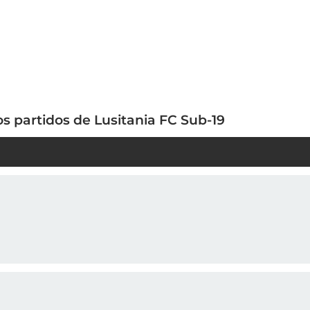
s partidos de Lusitania FC Sub-19