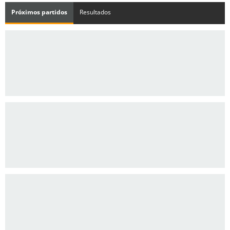
Próximos partidos
Resultados