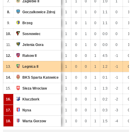
Zaglebie II
7.
1
1
0
0
1:0
1
3
Goczalkowice Zdroj
8.
1
0
1
0
1:1
0
1
Brzeg
9.
1
0
1
0
1:1
0
1
Sosnowiec
10.
1
0
1
0
0:0
0
1
Jelenia Gora
11.
1
0
1
0
0:0
0
1
Rakow II
12.
1
0
0
1
4:5
-1
0
Legnica II
13.
1
0
0
1
1:2
-1
0
BKS Sparta Katowice
14.
1
0
0
1
0:1
-1
0
Sleza Wroclaw
15.
1
0
0
1
1:3
-2
0
Kluczbork
16.
1
0
0
1
0:2
-2
0
Nysa
17.
1
0
0
1
0:3
-3
0
Warta Gorzow
18.
1
0
0
1
1:5
-4
0