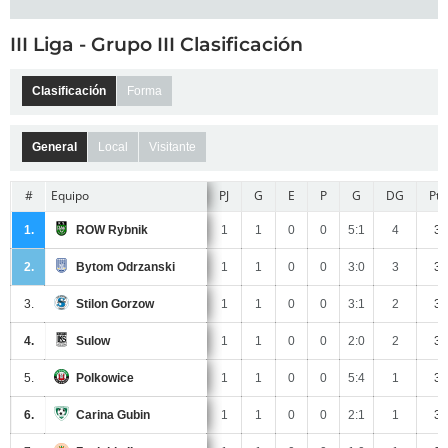
III Liga - Grupo III Clasificación
Clasificación
Forma
General
Local
Visitante
#
Equipo
PJ
G
E
P
G
DG
Pts
ROW Rybnik
1.
1
1
0
0
5:1
4
3
Bytom Odrzanski
2.
1
1
0
0
3:0
3
3
Stilon Gorzow
3.
1
1
0
0
3:1
2
3
Sulow
4.
1
1
0
0
2:0
2
3
Polkowice
5.
1
1
0
0
5:4
1
3
Carina Gubin
6.
1
1
0
0
2:1
1
3