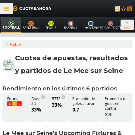
FOOTBALL
BASKETBALL
TENNIS
BASEBALL
HOCKEY
AMERICAN FOOTBALL
MÁS
<
Fútbol
Cuotas de apuestas, resultados
y partidos de Le Mee sur Seine
Rendimiento en los últimos 6 partidos
Forma
Over
BTTS
Promedio de
Promedio de
2.5
goles a favor
goles en
L
D
L
33%
contra
33%
0.7
2.3
Le Mee sur Seine's Upcoming Fixtures &