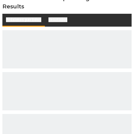
Results
Próximos partidos
Resultados