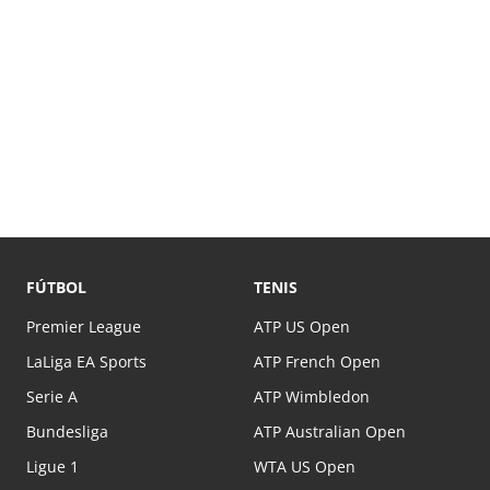
FÚTBOL
TENIS
Premier League
ATP US Open
LaLiga EA Sports
ATP French Open
Serie A
ATP Wimbledon
Bundesliga
ATP Australian Open
Ligue 1
WTA US Open