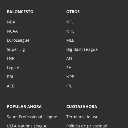
BALONCESTO
OTROS
NBA
NFL
NCAA
NHL
EuroLeague
MLB
Super Lig
Big Bash League
LNB
AFL
Lega A
SHL
BBL
NPB
ACB
IPL
POPULAR AHORA
CUOTASAHORA
Saudi Professional League
Términos de uso
UEFA Nations League
Política de privacidad