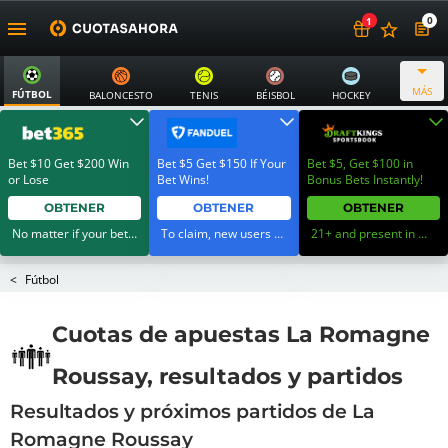
0
1
MÁS
FÚTBOL
BALONCESTO
TENIS
BÉISBOL
HOCKEY
Bet $10 Get $200 Win
Bet $5 Get $150 If Your
Bet $5, Get $100 in
or Lose
Bet Wins!
Bonus Bets Instantly!
OBTENER
OBTENER
OBTENER
No matter if your bet wins or loses. Deposit required. Paid in Bonus Bets. Bonus Bets wager excluded from returns. New customers only. Max. prize, game restrictions, time limits and T&Cs apply. 21+. Gambling Problem? Call 1-800-GAMBLER.
To claim, new users need to register, make a first-time deposit of $5 or more, and then simply place their first real-money wager on any FanDuel Sportsbook market (no odds limits) that is live on platform. All users will receive their $150 in Bonus Bets If Your Bet Wins within 72 hours of the bet settlement.
21+ and present in most states. (18+ DC/KY/NH/PR/WY). Void in NH/OR/ONT/PR. Eligibility restrictions apply. On behalf of Boot Hill Casino (KS). Pass-thru of per wager tax may apply in IL. 1 per new DraftKings customer. $5+ first-time bet req. Max. $100 issued as non-withdrawable Bonus Bets that expire in 7 days (168 hours). Stake removed from payout. Terms: sportsbook.draftkings.com/promos. Ends 5/31/26 at 11:59 PM ET.
<
Fútbol
Cuotas de apuestas La Romagne
Roussay, resultados y partidos
Resultados y próximos partidos de La
Romagne Roussay