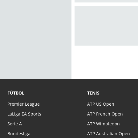
FÚTBOL
TENIS
Premier League
ATP US Open
LaLiga EA Sports
ATP French Open
Serie A
ATP Wimbledon
Bundesliga
ATP Australian Open