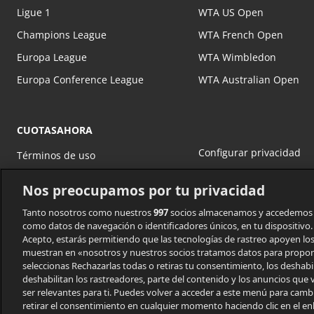
Ligue 1
WTA US Open
Champions League
WTA French Open
Europa League
WTA Wimbledon
Europa Conference League
WTA Australian Open
CUOTASAHORA
Configurar privacidad
Términos de uso
Bonos de apuestas
Política de privacidad
Nos preocupamos por tu privacidad
Casas de apuestas
GDPR
Tanto nosotros como nuestros
997
socios almacenamos y accedemos a
FAQ
como datos de navegación o identificadores únicos, en tu dispositivo. 
Acepto, estarás permitiendo que las tecnologías de rastreo apoyen lo
Contacto
muestran en «nosotros y nuestros socios tratamos datos para proporc
seleccionas Rechazarlas todas o retiras tu consentimiento, los deshabili
Impressum
deshabilitan los rastreadores, parte del contenido y los anuncios que 
ser relevantes para ti. Puedes volver a acceder a este menú para camb
retirar el consentimiento en cualquier momento haciendo clic en el en