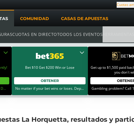
Cuotas ame
TAS
COMUNIDAD
CASAS DE APUESTAS
GURAS
CUOTAS EN DIRECTO
TODOS LOS EVENTOS
HERRAMIENTAS
ntly!
Bet $10 Get $200 Win or Lose
Get up to $1,500 paid back
you don`t wi
OBTENER
OBTENE
21+ and present in most states. (18+ DC/KY/NH/PR/WY). Void in NH/OR/ONT/PR. Eligibility restrictions apply. On behalf of Boot Hill Casino (KS). Pass-thru of per wager tax may apply in IL. 1 per new DraftKings customer. $5+ first-time bet req. Max. $100 issued as non-withdrawable Bonus Bets that expire in 7 days (168 hours). Stake removed from payout. Terms: sportsbook.draftkings.com/promos. Ends 5/31/26 at 11:59 PM ET.
No matter if your bet wins or loses. Deposit required. Paid in Bonus Bets. Bonus Bets wager excluded from returns. New customers only. Max. prize, game restrictions, time limits and T&Cs apply. 21+. Gambling Problem? Call 1-800-GAMBLER.
estas La Horquetta, resultados y parti