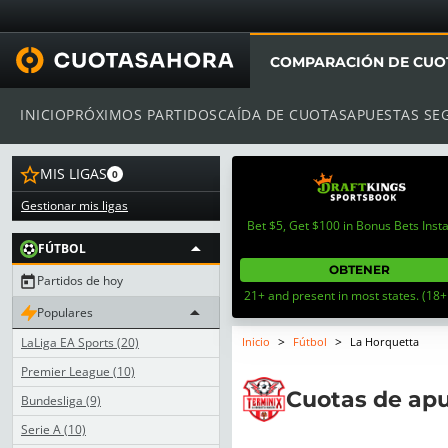
COMPARACIÓN DE CUO
INICIO
PRÓXIMOS PARTIDOS
CAÍDA DE CUOTAS
APUESTAS SE
MIS LIGAS
0
Gestionar mis ligas
Bet $5, Get $100 in Bonus Bets Insta
FÚTBOL
OBTENER
Partidos de hoy
Populares
>
>
LaLiga EA Sports
(20)
Inicio
Fútbol
La Horquetta
Premier League
(10)
Cuotas de apu
Bundesliga
(9)
Serie A
(10)