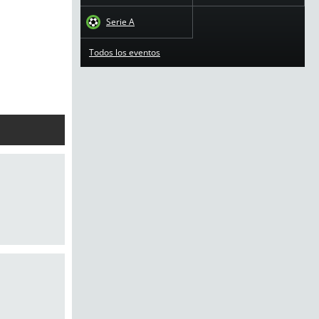
Serie A
Todos los eventos