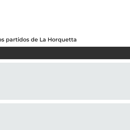
s partidos de La Horquetta