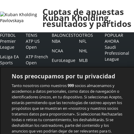
Cuotas de apuestas
Kuban Kholding,
resultados y partidos
FÚTBOL
TENIS
BALONCESTO
OTROS
POPULAR
Premier
ATP US
NBA
NFL
AHORA
League
Open
Saudi
NCAA
NHL
Professional
LaLiga EA
ATP French
League
EuroLeague
MLB
Sports
Open
UEFA Nations
Super Lig
Big Bash
Serie A
ATP
League
Nos preocupamos por tu privacidad
League
Wimbledon
LNB
Bundesliga
World
AFL
Tanto nosotros como nuestros
999
socios almacenamos y
ATP
Lega A
Championship
Ligue 1
accedemos a datos personales, como datos de navegación o
Australian
SHL
2026
identificadores únicos, en tu dispositivo. Si seleccionas Acepto,
BBL
Open
Champions
estarás permitiendo que las tecnologías de rastreo apoyen los
NPB
EuroBasket
League
ACB
propósitos que se muestran en «nosotros y nuestros socios
WTA US
IPL
tratamos datos para proporcionar». Si seleccionas Rechazarlas
Open
Eredivisie
Europa
todas o retiras tu consentimiento, los deshabilitarás. Si se
League
WTA French
Esports
deshabilitan los rastreadores, parte del contenido y los
Open
anuncios que ves podrían dejar de ser relevantes para ti.
Europa