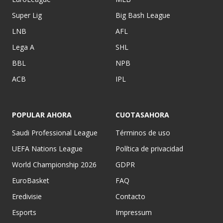
Super Lig
Big Bash League
LNB
AFL
Lega A
SHL
BBL
NPB
ACB
IPL
POPULAR AHORA
CUOTASAHORA
Saudi Professional League
Términos de uso
UEFA Nations League
Política de privacidad
World Championship 2026
GDPR
EuroBasket
FAQ
Eredivisie
Contacto
Esports
Impressum