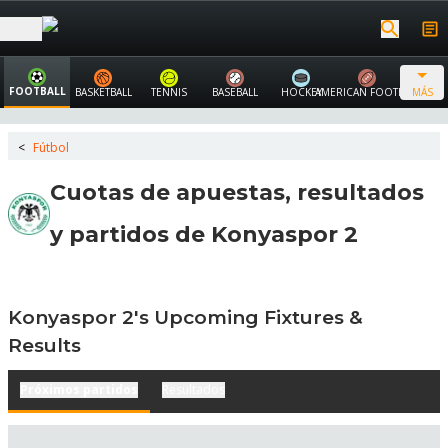
FOOTBALL
BASKETBALL
TENNIS
BASEBALL
HOCKEY
AMERICAN FOOTBALL
MÁS
<
Fútbol
Cuotas de apuestas, resultados
y partidos de Konyaspor 2
Konyaspor 2's Upcoming Fixtures &
Results
Próximos partidos
Resultados