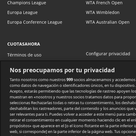
Champions League
WTA French Open
Europa League
WTA Wimbledon
Europa Conference League
WTA Australian Open
CUOTASAHORA
Configurar privacidad
Términos de uso
Bonos de apuestas
Política de privacidad
Nos preocupamos por tu privacidad
Casas de apuestas
GDPR
Tanto nosotros como nuestros
999
socios almacenamos y accedemos a
FAQ
como datos de navegación o identificadores únicos, en tu dispositivo. 
Acepto, estarás permitiendo que las tecnologías de rastreo apoyen lo
Contacto
muestran en «nosotros y nuestros socios tratamos datos para proporc
seleccionas Rechazarlas todas o retiras tu consentimiento, los deshabili
Impressum
deshabilitan los rastreadores, parte del contenido y los anuncios que 
ser relevantes para ti. Puedes volver a acceder a este menú para camb
retirar el consentimiento en cualquier momento haciendo clic en el en
Copyright © 2008-2026 CuotasAhora.com
propósitos» que aparece en el [o el ícono flotante en la parte inferior 
web, si corresponde] en la parte inferior de la página web. Tus opcion