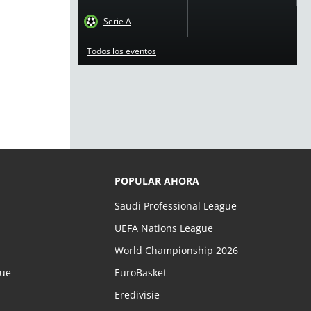
Serie A
Todos los eventos
POPULAR AHORA
Saudi Professional League
UEFA Nations League
World Championship 2026
gue
EuroBasket
Eredivisie