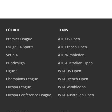
FÚTBOL
TENIS
Premier League
ATP US Open
LaLiga EA Sports
ATP French Open
Serie A
ATP Wimbledon
Bundesliga
ATP Australian Open
Ligue 1
WTA US Open
Champions League
WTA French Open
Europa League
WTA Wimbledon
Europa Conference League
WTA Australian Open