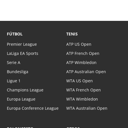
FÚTBOL
TENIS
Premier League
ATP US Open
LaLiga EA Sports
ATP French Open
Serie A
ATP Wimbledon
Bundesliga
ATP Australian Open
Ligue 1
WTA US Open
Champions League
WTA French Open
Europa League
WTA Wimbledon
Europa Conference League
WTA Australian Open