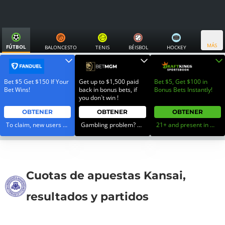
MÁS
FÚTBOL
BALONCESTO
TENIS
BÉISBOL
HOCKEY
Bet $5 Get $150 If Your
Get up to $1,500 paid
Bet $5, Get $100 in
Bet Wins!
back in bonus bets, if
Bonus Bets Instantly!
you don`t win !
OBTENER
OBTENER
OBTENER
To claim, new users need to register, make a first-time deposit of $5 or more, and then simply place their first real-money wager on any FanDuel Sportsbook market (no odds limits) that is live on platform. All users will receive their $150 in Bonus Bets If Your Bet Wins within 72 hours of the bet settlement.
Gambling problem? Call 1-800-GAMBLER or 1-800-MY-RESET. 21+ only. Please Gamble Responsibly. See BetMGM.com for Terms. First Bet Offer for new customers only (if applicable). Subject to eligibility requirements. Bonus bets are non-withdrawable. In partnership with Kansas Crossing Casino and Hotel. Promotional offers not available in Mississippi, New York, Ontario, or Puerto Rico.
21+ and present in most states. (18+ DC/KY/NH/PR/WY). Void in NH/OR/ONT/PR. Eligibility restrictions apply. On behalf of Boot Hill Casino (KS). Pass-thru of per wager tax may apply in IL. 1 per new DraftKings customer. $5+ first-time bet req. Max. $100 issued as non-withdrawable Bonus Bets that expire in 7 days (168 hours). Stake removed from payout. Terms: sportsbook.draftkings.com/promos. Ends 5/31/26 at 11:59 PM ET.
Cuotas de apuestas Kansai,
resultados y partidos