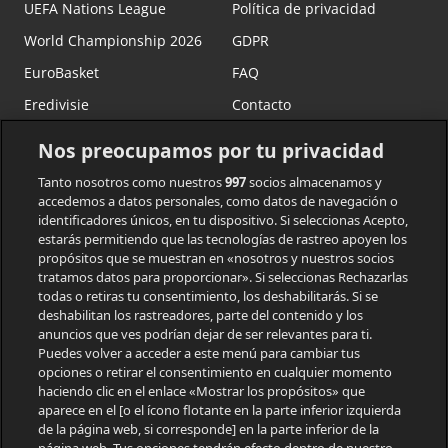
UEFA Nations League
Política de privacidad
World Championship 2026
GDPR
EuroBasket
FAQ
Eredivisie
Contacto
Esports
Impressum
Nos preocupamos por tu privacidad
Darts Premier League
Configurar privacidad
Tanto nosotros como nuestros
997
socios almacenamos y
Copa Libertadores
Bonos de apuestas
accedemos a datos personales, como datos de navegación o
identificadores únicos, en tu dispositivo. Si seleccionas Acepto,
Casas de apuestas
estarás permitiendo que las tecnologías de rastreo apoyen los
propósitos que se muestran en «nosotros y nuestros socios
tratamos datos para proporcionar». Si seleccionas Rechazarlas
todas o retiras tu consentimiento, los deshabilitarás. Si se
PARTNERS
deshabilitan los rastreadores, parte del contenido y los
anuncios que ves podrían dejar de ser relevantes para ti.
SoccerVista
Puedes volver a acceder a este menú para cambiar tus
Betexplorer
opciones o retirar el consentimiento en cualquier momento
haciendo clic en el enlace «Mostrar los propósitos» que
FCTables
aparece en el [o el ícono flotante en la parte inferior izquierda
de la página web, si corresponde] en la parte inferior de la
Tribalfootball