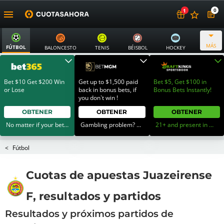
0
1
MÁS
FÚTBOL
BALONCESTO
TENIS
BÉISBOL
HOCKEY
Bet $10 Get $200 Win
Get up to $1,500 paid
Bet $5, Get $100 in
or Lose
back in bonus bets, if
Bonus Bets Instantly!
you don`t win !
OBTENER
OBTENER
OBTENER
No matter if your bet wins or loses. Deposit required. Paid in Bonus Bets. Bonus Bets wager excluded from returns. New customers only. Max. prize, game restrictions, time limits and T&Cs apply. 21+. Gambling Problem? Call 1-800-GAMBLER.
Gambling problem? Call 1-800-GAMBLER or 1-800-MY-RESET. 21+ only. Please Gamble Responsibly. See BetMGM.com for Terms. First Bet Offer for new customers only (if applicable). Subject to eligibility requirements. Bonus bets are non-withdrawable. In partnership with Kansas Crossing Casino and Hotel. Promotional offers not available in Mississippi, New York, Ontario, or Puerto Rico.
21+ and present in most states. (18+ DC/KY/NH/PR/WY). Void in NH/OR/ONT/PR. Eligibility restrictions apply. On behalf of Boot Hill Casino (KS). Pass-thru of per wager tax may apply in IL. 1 per new DraftKings customer. $5+ first-time bet req. Max. $100 issued as non-withdrawable Bonus Bets that expire in 7 days (168 hours). Stake removed from payout. Terms: sportsbook.draftkings.com/promos. Ends 5/31/26 at 11:59 PM ET.
<
Fútbol
Cuotas de apuestas Juazeirense
F, resultados y partidos
Resultados y próximos partidos de