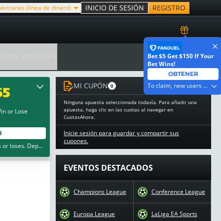
INICIO DE SESIÓN
REGISTRO
ricanas (línea de dinero)
Bet $5 Get $150 If Your
 PARA APOSTAR
Bet Wins!
OBTENER
MI CUPÓN
To claim, new users need to register, make a first-time deposit of $5 or more, and then simply place their first real-money wager on any FanDuel Sportsbook market (no odds limits) that is live on platform. All users will receive their $150 in Bonus Bets If Your Bet Wins within 72 hours of the bet settlement.
0
Ninguna apuesta seleccionada todavía. Para añadir una
apuesta, haga clic en las cuotas al navegar en
in or Lose
CuotasAhora.
Inicie sesión para guardar y compartir sus
R
cupones.
No matter if your bet wins or loses. Deposit required. Paid in Bonus Bets. Bonus Bets wager excluded from returns. New customers only. Max. prize, game restrictions, time limits and T&Cs apply. 21+. Gambling Problem? Call 1-800-GAMBLER.
EVENTOS DESTACADOS
Champions League
Conference League
Europa League
LaLiga EA Sports