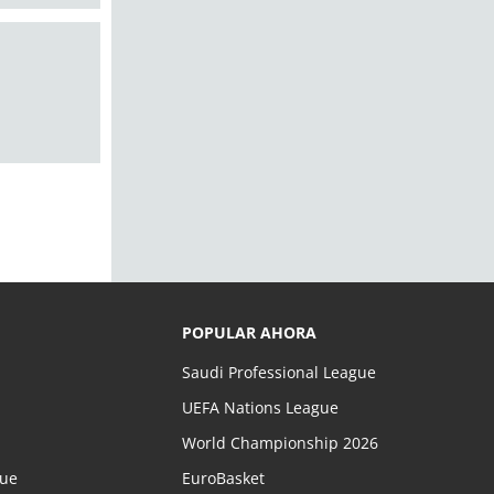
POPULAR AHORA
Saudi Professional League
UEFA Nations League
World Championship 2026
gue
EuroBasket