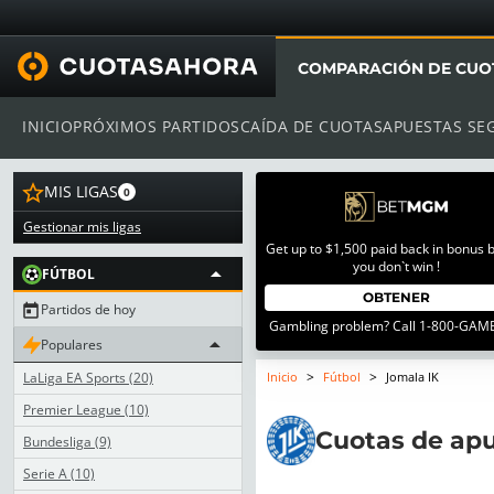
COMPARACIÓN DE CUO
INICIO
PRÓXIMOS PARTIDOS
CAÍDA DE CUOTAS
APUESTAS SE
MIS LIGAS
0
Gestionar mis ligas
Get up to $1,500 paid back in bonus be
you don`t win !
FÚTBOL
OBTENER
Partidos de hoy
Populares
>
>
LaLiga EA Sports
(20)
Inicio
Fútbol
Jomala IK
Premier League
(10)
Cuotas de apu
Bundesliga
(9)
Serie A
(10)