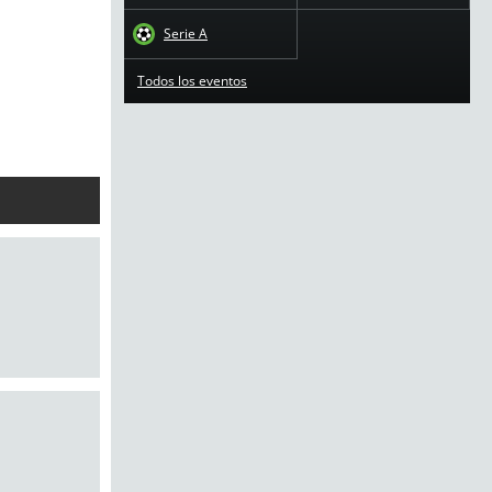
Serie A
Todos los eventos