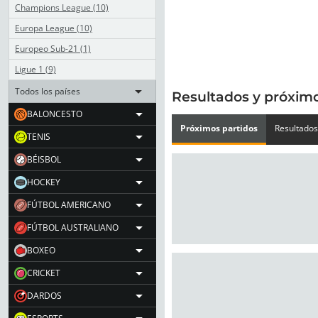
Champions League
(10)
Europa League
(10)
Europeo Sub-21
(1)
Ligue 1
(9)
Todos los países
Resultados y próximo
BALONCESTO
Próximos partidos
Resultados
TENIS
BÉISBOL
HOCKEY
FÚTBOL AMERICANO
FÚTBOL AUSTRALIANO
BOXEO
CRICKET
DARDOS