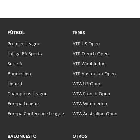
FÚTBOL
TENIS
Premier League
ATP US Open
LaLiga EA Sports
ATP French Open
Serie A
ATP Wimbledon
Bundesliga
ATP Australian Open
Ligue 1
WTA US Open
Champions League
WTA French Open
Europa League
WTA Wimbledon
Europa Conference League
WTA Australian Open
BALONCESTO
OTROS