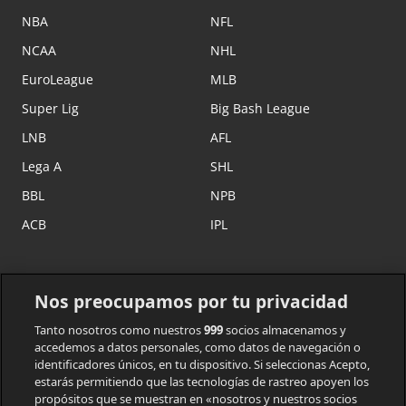
NBA
NFL
NCAA
NHL
EuroLeague
MLB
Super Lig
Big Bash League
LNB
AFL
Lega A
SHL
BBL
NPB
ACB
IPL
POPULAR AHORA
CUOTASAHORA
Nos preocupamos por tu privacidad
Saudi Professional League
Términos de uso
Tanto nosotros como nuestros
999
socios almacenamos y
accedemos a datos personales, como datos de navegación o
UEFA Nations League
Política de privacidad
identificadores únicos, en tu dispositivo. Si seleccionas Acepto,
World Championship 2026
GDPR
estarás permitiendo que las tecnologías de rastreo apoyen los
propósitos que se muestran en «nosotros y nuestros socios