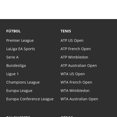
FÚTBOL
TENIS
Premier League
ATP US Open
LaLiga EA Sports
ATP French Open
Serie A
ATP Wimbledon
Bundesliga
ATP Australian Open
Ligue 1
WTA US Open
Champions League
WTA French Open
Europa League
WTA Wimbledon
Europa Conference League
WTA Australian Open