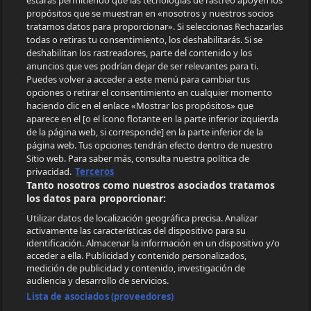
estarás permitiendo que las tecnologías de rastreo apoyen los
EuroBasket
FAQ
propósitos que se muestran en «nosotros y nuestros socios
tratamos datos para proporcionar». Si seleccionas Rechazarlas
Eredivisie
Contacto
todas o retiras tu consentimiento, los deshabilitarás. Si se
deshabilitan los rastreadores, parte del contenido y los
Esports
Impressum
anuncios que ves podrían dejar de ser relevantes para ti.
Darts Premier League
Puedes volver a acceder a este menú para cambiar tus
Configurar privacidad
opciones o retirar el consentimiento en cualquier momento
Copa Libertadores
Bonos de apuestas
haciendo clic en el enlace «Mostrar los propósitos» que
aparece en el [o el ícono flotante en la parte inferior izquierda
Casas de apuestas
de la página web, si corresponde] en la parte inferior de la
página web. Tus opciones tendrán efecto dentro de nuestro
Sitio web. Para saber más, consulta nuestra política de
privacidad.
Terceros
PARTNERS
Tanto nosotros como nuestros asociados tratamos
los datos para proporcionar:
SoccerVista
Utilizar datos de localización geográfica precisa. Analizar
Betexplorer
activamente las características del dispositivo para su
FCTables
identificación. Almacenar la información en un dispositivo y/o
acceder a ella. Publicidad y contenido personalizados,
Tribalfootball
medición de publicidad y contenido, investigación de
audiencia y desarrollo de servicios.
ScoreBar
Lista de asociados (proveedores)