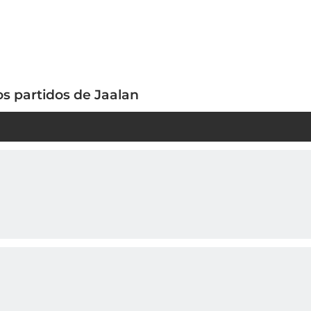
s partidos de Jaalan