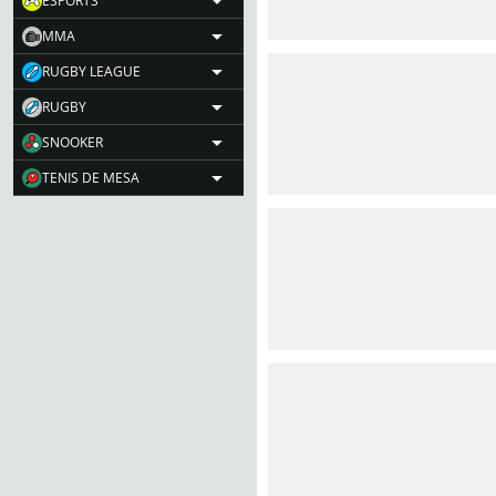
ESPORTS
MMA
RUGBY LEAGUE
RUGBY
SNOOKER
TENIS DE MESA