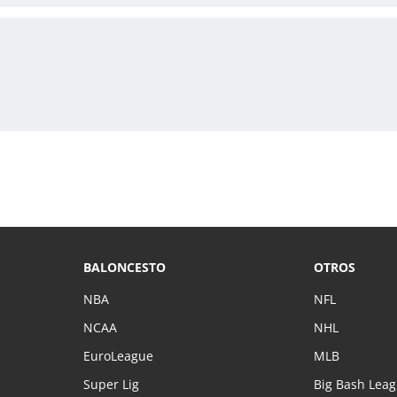
BALONCESTO
OTROS
NBA
NFL
NCAA
NHL
EuroLeague
MLB
Super Lig
Big Bash Lea