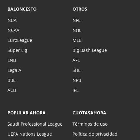
BALONCESTO
OTROS
NBA
NFL
NCAA
NHL
EuroLeague
MLB
Super Lig
Big Bash League
LNB
AFL
Lega A
SHL
BBL
NPB
ACB
IPL
POPULAR AHORA
CUOTASAHORA
Saudi Professional League
Términos de uso
UEFA Nations League
Política de privacidad