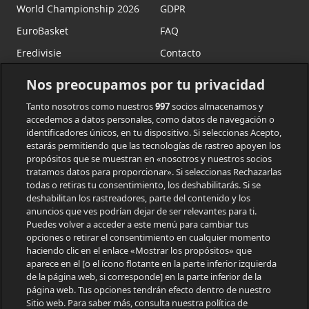
World Championship 2026
GDPR
EuroBasket
FAQ
Eredivisie
Contacto
Esports
Impressum
Nos preocupamos por tu privacidad
Darts Premier League
Configurar privacidad
Tanto nosotros como nuestros
997
socios almacenamos y
Copa Libertadores
Bonos de apuestas
accedemos a datos personales, como datos de navegación o
identificadores únicos, en tu dispositivo. Si seleccionas Acepto,
Casas de apuestas
estarás permitiendo que las tecnologías de rastreo apoyen los
propósitos que se muestran en «nosotros y nuestros socios
tratamos datos para proporcionar». Si seleccionas Rechazarlas
todas o retiras tu consentimiento, los deshabilitarás. Si se
PARTNERS
deshabilitan los rastreadores, parte del contenido y los
anuncios que ves podrían dejar de ser relevantes para ti.
SoccerVista
Puedes volver a acceder a este menú para cambiar tus
Betexplorer
opciones o retirar el consentimiento en cualquier momento
haciendo clic en el enlace «Mostrar los propósitos» que
FCTables
aparece en el [o el ícono flotante en la parte inferior izquierda
de la página web, si corresponde] en la parte inferior de la
Tribalfootball
página web. Tus opciones tendrán efecto dentro de nuestro
Sitio web. Para saber más, consulta nuestra política de
ScoreBar