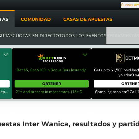
Cuotas ame
TAS
COMUNIDAD
CASAS DE APUESTAS
GURAS
CUOTAS EN DIRECTO
TODOS LOS EVENTOS
HERRAMIENTAS
Bet $5, Get $100 in Bonus Bets Instantly!
Get up to $1,500 paid back
you don`t wi
OBTENER
OBTENE
No matter if your bet wins or loses. Deposit required. Paid in Bonus Bets. Bonus Bets wager excluded from returns. New customers only. Max. prize, game restrictions, time limits and T&Cs apply. 21+. Gambling Problem? Call 1-800-GAMBLER.
21+ and present in most states. (18+ DC/KY/NH/PR/WY). Void in NH/OR/ONT/PR. Eligibility restrictions apply. On behalf of Boot Hill Casino (KS). Pass-thru of per wager tax may apply in IL. 1 per new DraftKings customer. $5+ first-time bet req. Max. $100 issued as non-withdrawable Bonus Bets that expire in 7 days (168 hours). Stake removed from payout. Terms: sportsbook.draftkings.com/promos. Ends 5/31/26 at 11:59 PM ET.
estas Inter Wanica, resultados y parti