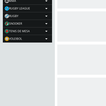
MMA
RUGBY LEAGUE
RUGBY
SNOOKER
TENIS DE MESA
VOLEIBOL