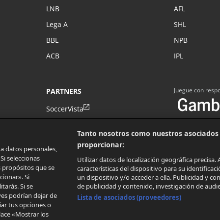
LNB
AFL
Lega A
SHL
BBL
NPB
ACB
IPL
Juegue con respo
PARTNERS
SoccerVista
Betexplorer
Tanto nosotros como nuestros asociados 
FCTables
proporcionar:
 datos personales,
Datos de
Tribalfootball
Si seleccionas
Utilizar datos de localización geográfica precisa.
s propósitos que se
características del dispositivo para su identifica
ScoreBar
ionar». Si
un dispositivo y/o acceder a ella. Publicidad y c
tarás. Si se
de publicidad y contenido, investigación de audien
ves podrían dejar de
Lista de asociados (proveedores)
iar tus opciones o
lace «Mostrar los