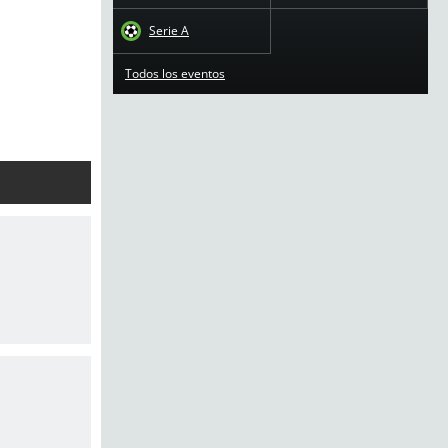
Serie A
Todos los eventos