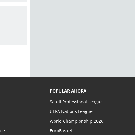
POPULAR AHORA
Saudi Professional League
UEFA Nations League
World Championship 2026
gue
EuroBasket