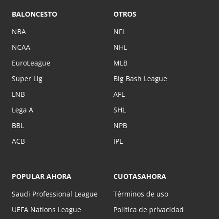
BALONCESTO
OTROS
NBA
NFL
NCAA
NHL
EuroLeague
MLB
Super Lig
Big Bash League
LNB
AFL
Lega A
SHL
BBL
NPB
ACB
IPL
POPULAR AHORA
CUOTASAHORA
Saudi Professional League
Términos de uso
UEFA Nations League
Política de privacidad