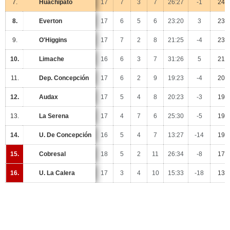
Huachipato
7.
17
7
3
7
26:27
-1
24
Everton
8.
17
6
5
6
23:20
3
23
O'Higgins
9.
17
7
2
8
21:25
-4
23
Limache
10.
16
6
3
7
31:26
5
21
Dep. Concepción
11.
17
6
2
9
19:23
-4
20
Audax
12.
17
5
4
8
20:23
-3
19
La Serena
13.
17
4
7
6
25:30
-5
19
U. De Concepción
14.
16
5
4
7
13:27
-14
19
Cobresal
15.
18
5
2
11
26:34
-8
17
U. La Calera
16.
17
3
4
10
15:33
-18
13