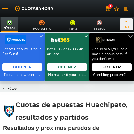
0
1
MÁS
FÚTBOL
BALONCESTO
TENIS
BÉISBOL
Bet $5 Get $150 If Your
Bet $10 Get $200 Win
Get up to $1,500 paid
Bet Wins!
or Lose
back in bonus bets, if
you don`t win !
OBTENER
OBTENER
OBTENER
To claim, new users need to register, make a first-time deposit of $5 or more, and then simply place their first real-money wager on any FanDuel Sportsbook market (no odds limits) that is live on platform. All users will receive their $150 in Bonus Bets If Your Bet Wins within 72 hours of the bet settlement.
No matter if your bet wins or loses. Deposit required. Paid in Bonus Bets. Bonus Bets wager excluded from returns. New customers only. Max. prize, game restrictions, time limits and T&Cs apply. 21+. Gambling Problem? Call 1-800-GAMBLER.
Gambling problem? Call 1-800-GAMBLER or 1-800-MY-RESET. 21+ only. Please Gamble Responsibly. See BetMGM.com for Terms. First Bet Offer for new customers only (if applicable). Subject to eligibility requirements. Bonus bets are non-withdrawable. In partnership with Kansas Crossing Casino and Hotel. Promotional offers not available in Mississippi, New York, Ontario, or Puerto Rico.
<
Fútbol
Cuotas de apuestas Huachipato,
resultados y partidos
Resultados y próximos partidos de