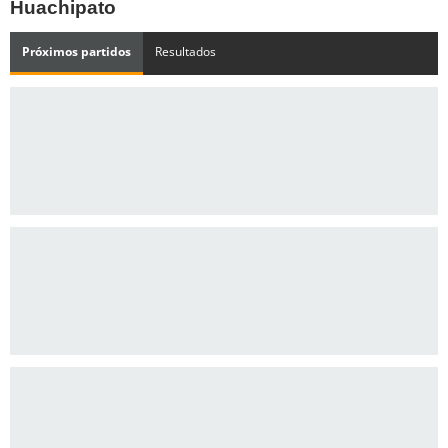
Huachipato
Próximos partidos
Resultados