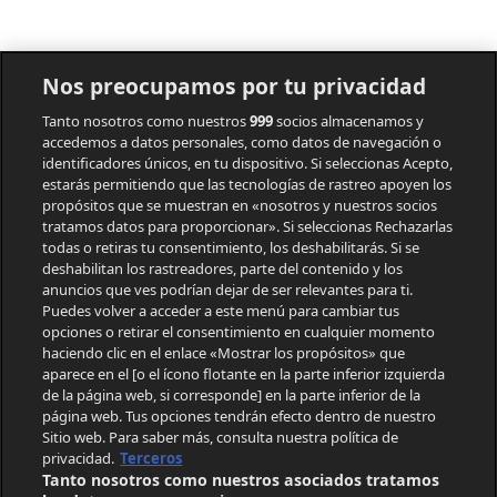
Nos preocupamos por tu privacidad
Tanto nosotros como nuestros
999
socios almacenamos y
accedemos a datos personales, como datos de navegación o
identificadores únicos, en tu dispositivo. Si seleccionas Acepto,
estarás permitiendo que las tecnologías de rastreo apoyen los
propósitos que se muestran en «nosotros y nuestros socios
tratamos datos para proporcionar». Si seleccionas Rechazarlas
todas o retiras tu consentimiento, los deshabilitarás. Si se
deshabilitan los rastreadores, parte del contenido y los
anuncios que ves podrían dejar de ser relevantes para ti.
Puedes volver a acceder a este menú para cambiar tus
opciones o retirar el consentimiento en cualquier momento
haciendo clic en el enlace «Mostrar los propósitos» que
aparece en el [o el ícono flotante en la parte inferior izquierda
de la página web, si corresponde] en la parte inferior de la
página web. Tus opciones tendrán efecto dentro de nuestro
Sitio web. Para saber más, consulta nuestra política de
privacidad.
Terceros
Tanto nosotros como nuestros asociados tratamos