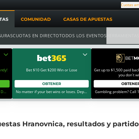
Cuotas ame
TAS
COMUNIDAD
CASAS DE APUESTAS
GURAS
CUOTAS EN DIRECTO
TODOS LOS EVENTOS
HERRAMIENTAS
ntly!
Bet $10 Get $200 Win or Lose
Get up to $1,500 paid back
you don`t wi
OBTENER
OBTENE
21+ and present in most states. (18+ DC/KY/NH/PR/WY). Void in NH/OR/ONT/PR. Eligibility restrictions apply. On behalf of Boot Hill Casino (KS). Pass-thru of per wager tax may apply in IL. 1 per new DraftKings customer. $5+ first-time bet req. Max. $100 issued as non-withdrawable Bonus Bets that expire in 7 days (168 hours). Stake removed from payout. Terms: sportsbook.draftkings.com/promos. Ends 5/31/26 at 11:59 PM ET.
No matter if your bet wins or loses. Deposit required. Paid in Bonus Bets. Bonus Bets wager excluded from returns. New customers only. Max. prize, game restrictions, time limits and T&Cs apply. 21+. Gambling Problem? Call 1-800-GAMBLER.
estas Hranovnica, resultados y partido