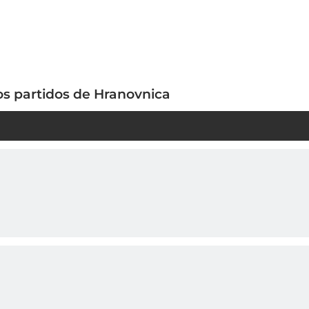
s partidos de Hranovnica