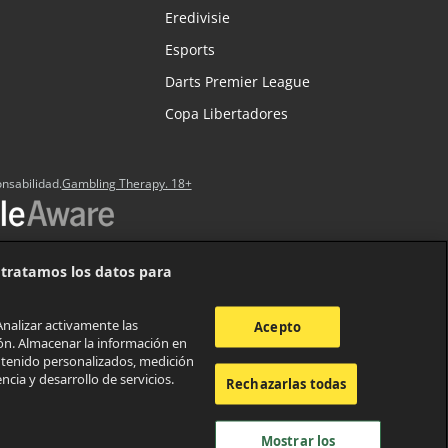
Eredivisie
Esports
Darts Premier League
Copa Libertadores
nsabilidad.
Gambling Therapy. 18+
Por favor, juegue con responsabilidad.
tratamos los datos para
 Analizar activamente las
Acepto
ción. Almacenar la información en
ontenido personalizados, medición
cia y desarrollo de servicios.
Rechazarlas todas
Mostrar los