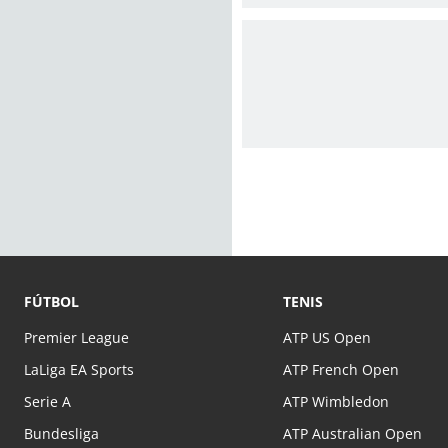
FÚTBOL
TENIS
Premier League
ATP US Open
LaLiga EA Sports
ATP French Open
Serie A
ATP Wimbledon
Bundesliga
ATP Australian Open