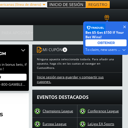
INICIO DE SESIÓN
REGISTRO
ricanas (línea de dinero)
Bet $5 Get $150 If Your
 PARA APOSTAR
Bet Wins!
OBTENER
MI CUPÓN
To claim, new users need to register, make a first-time deposit of $5 or more, and then simply place their first real-money wager on any FanDuel Sportsbook market (no odds limits) that is live on platform. All users will receive their $150 in Bonus Bets If Your Bet Wins within 72 hours of the bet settlement.
0
Ninguna apuesta seleccionada todavía. Para añadir una
apuesta, haga clic en las cuotas al navegar en
 in bonus bets, if
CuotasAhora.
n !
Inicie sesión para guardar y compartir sus
R
cupones.
Gambling problem? Call 1-800-GAMBLER or 1-800-MY-RESET. 21+ only. Please Gamble Responsibly. See BetMGM.com for Terms. First Bet Offer for new customers only (if applicable). Subject to eligibility requirements. Bonus bets are non-withdrawable. In partnership with Kansas Crossing Casino and Hotel. Promotional offers not available in Mississippi, New York, Ontario, or Puerto Rico.
EVENTOS DESTACADOS
Champions League
Conference League
s
Europa League
LaLiga EA Sports