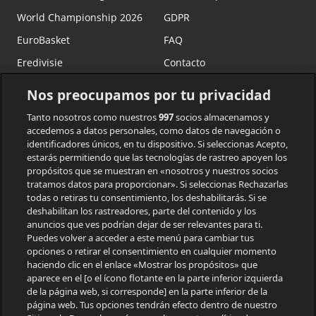
World Championship 2026
GDPR
EuroBasket
FAQ
Eredivisie
Contacto
Esports
Impressum
Nos preocupamos por tu privacidad
Darts Premier League
Configurar privacidad
Tanto nosotros como nuestros
997
socios almacenamos y
Copa Libertadores
Bonos de apuestas
accedemos a datos personales, como datos de navegación o
identificadores únicos, en tu dispositivo. Si seleccionas Acepto,
Casas de apuestas
estarás permitiendo que las tecnologías de rastreo apoyen los
propósitos que se muestran en «nosotros y nuestros socios
tratamos datos para proporcionar». Si seleccionas Rechazarlas
todas o retiras tu consentimiento, los deshabilitarás. Si se
PARTNERS
deshabilitan los rastreadores, parte del contenido y los
anuncios que ves podrían dejar de ser relevantes para ti.
SoccerVista
Puedes volver a acceder a este menú para cambiar tus
Betexplorer
opciones o retirar el consentimiento en cualquier momento
haciendo clic en el enlace «Mostrar los propósitos» que
FCTables
aparece en el [o el ícono flotante en la parte inferior izquierda
de la página web, si corresponde] en la parte inferior de la
Tribalfootball
página web. Tus opciones tendrán efecto dentro de nuestro