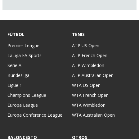
FÚTBOL
TENIS
Premier League
ATP US Open
LaLiga EA Sports
ATP French Open
Serie A
ATP Wimbledon
Bundesliga
ATP Australian Open
Ligue 1
WTA US Open
Champions League
WTA French Open
Europa League
WTA Wimbledon
Europa Conference League
WTA Australian Open
BALONCESTO
OTROS