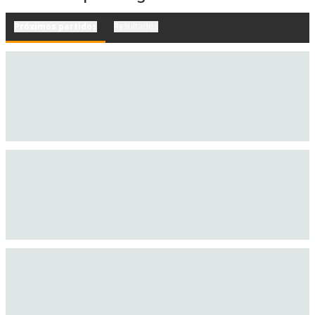
Próximos partidos
Resultados