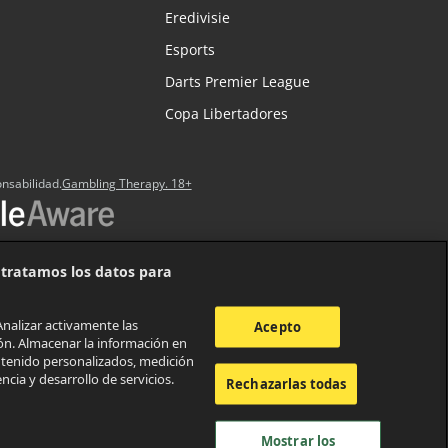
Eredivisie
Esports
Darts Premier League
Copa Libertadores
nsabilidad.
Gambling Therapy. 18+
Por favor, juegue con responsabilidad.
tratamos los datos para
 Analizar activamente las
Acepto
ción. Almacenar la información en
ontenido personalizados, medición
cia y desarrollo de servicios.
Rechazarlas todas
Mostrar los