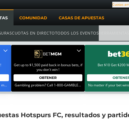
Cuotas ame
TAS
COMUNIDAD
CASAS DE APUESTAS
GURAS
CUOTAS EN DIRECTO
TODOS LOS EVENTOS
HERRAMIENTAS
!
Get up to $1,500 paid back in bonus bets, if
Bet $10 Get $200 W
you don`t win !
OBTENER
OBTENE
To claim, new users need to register, make a first-time deposit of $5 or more, and then simply place their first real-money wager on any FanDuel Sportsbook market (no odds limits) that is live on platform. All users will receive their $150 in Bonus Bets If Your Bet Wins within 72 hours of the bet settlement.
Gambling problem? Call 1-800-GAMBLER or 1-800-MY-RESET. 21+ only. Please Gamble Responsibly. See BetMGM.com for Terms. First Bet Offer for new customers only (if applicable). Subject to eligibility requirements. Bonus bets are non-withdrawable. In partnership with Kansas Crossing Casino and Hotel. Promotional offers not available in Mississippi, New York, Ontario, or Puerto Rico.
estas Hotspurs FC, resultados y partid