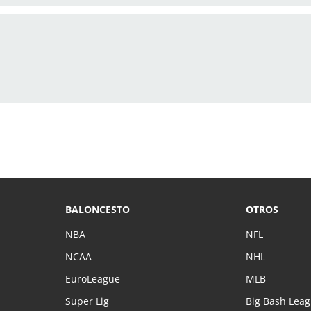
BALONCESTO
OTROS
NBA
NFL
NCAA
NHL
EuroLeague
MLB
Super Lig
Big Bash Lea