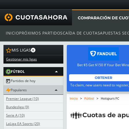
COMPARACIÓN DE CUO
INICIO
PRÓXIMOS PARTIDOS
CAÍDA DE CUOTAS
APUESTAS SE
MIS LIGAS
0
Gestionar mis ligas
Bet $5 Get $150 If Your Bet Wins
FÚTBOL
OBTENER
Partidos de hoy
Populares
>
>
Premier League
(10)
Inicio
Fútbol
Hotspurs FC
Bundesliga
(9)
Cuotas de apu
Serie A
(10)
LaLiga EA Sports
(20)