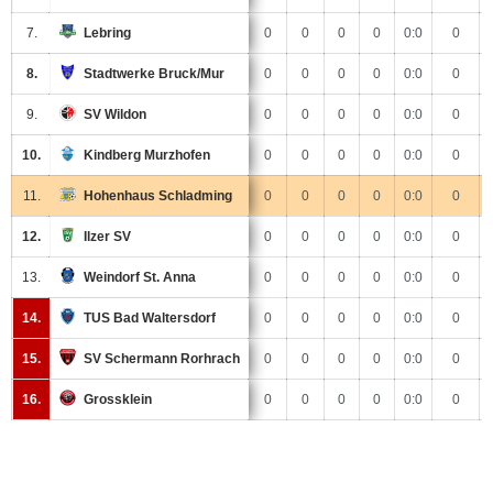
Lebring
7.
0
0
0
0
0:0
0
Stadtwerke Bruck/Mur
8.
0
0
0
0
0:0
0
SV Wildon
9.
0
0
0
0
0:0
0
Kindberg Murzhofen
10.
0
0
0
0
0:0
0
Hohenhaus Schladming
11.
0
0
0
0
0:0
0
Ilzer SV
12.
0
0
0
0
0:0
0
Weindorf St. Anna
13.
0
0
0
0
0:0
0
TUS Bad Waltersdorf
14.
0
0
0
0
0:0
0
SV Schermann Rorhrach
15.
0
0
0
0
0:0
0
Grossklein
16.
0
0
0
0
0:0
0