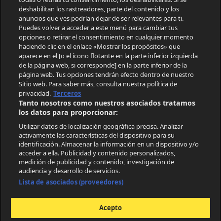
deshabilitan los rastreadores, parte del contenido y los
anuncios que ves podrían dejar de ser relevantes para ti.
Puedes volver a acceder a este menú para cambiar tus
opciones o retirar el consentimiento en cualquier momento
haciendo clic en el enlace «Mostrar los propósitos» que
aparece en el [o el ícono flotante en la parte inferior izquierda
de la página web, si corresponde] en la parte inferior de la
página web. Tus opciones tendrán efecto dentro de nuestro
Sitio web. Para saber más, consulta nuestra política de
privacidad.
Terceros
Tanto nosotros como nuestros asociados tratamos
los datos para proporcionar:
Utilizar datos de localización geográfica precisa. Analizar
activamente las características del dispositivo para su
identificación. Almacenar la información en un dispositivo y/o
acceder a ella. Publicidad y contenido personalizados,
medición de publicidad y contenido, investigación de
audiencia y desarrollo de servicios.
Lista de asociados (proveedores)
Acepto