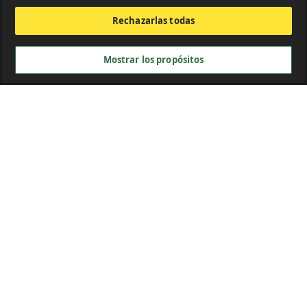
Rechazarlas todas
Mostrar los propósitos