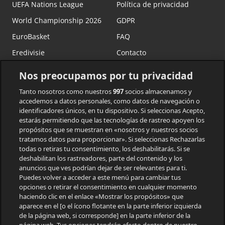
UEFA Nations League
Política de privacidad
World Championship 2026
GDPR
EuroBasket
FAQ
Eredivisie
Contacto
Esports
Impressum
Nos preocupamos por tu privacidad
Darts Premier League
Configurar privacidad
Tanto nosotros como nuestros
997
socios almacenamos y
Copa Libertadores
Bonos de apuestas
accedemos a datos personales, como datos de navegación o
identificadores únicos, en tu dispositivo. Si seleccionas Acepto,
Casas de apuestas
estarás permitiendo que las tecnologías de rastreo apoyen los
propósitos que se muestran en «nosotros y nuestros socios
tratamos datos para proporcionar». Si seleccionas Rechazarlas
todas o retiras tu consentimiento, los deshabilitarás. Si se
PARTNERS
deshabilitan los rastreadores, parte del contenido y los
anuncios que ves podrían dejar de ser relevantes para ti.
SoccerVista
Puedes volver a acceder a este menú para cambiar tus
Betexplorer
opciones o retirar el consentimiento en cualquier momento
haciendo clic en el enlace «Mostrar los propósitos» que
FCTables
aparece en el [o el ícono flotante en la parte inferior izquierda
de la página web, si corresponde] en la parte inferior de la
Tribalfootball