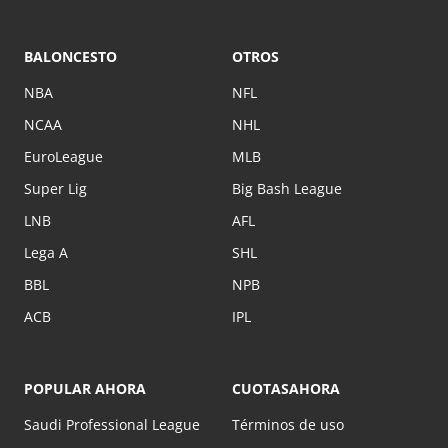
BALONCESTO
OTROS
NBA
NFL
NCAA
NHL
EuroLeague
MLB
Super Lig
Big Bash League
LNB
AFL
Lega A
SHL
BBL
NPB
ACB
IPL
POPULAR AHORA
CUOTASAHORA
Saudi Professional League
Términos de uso