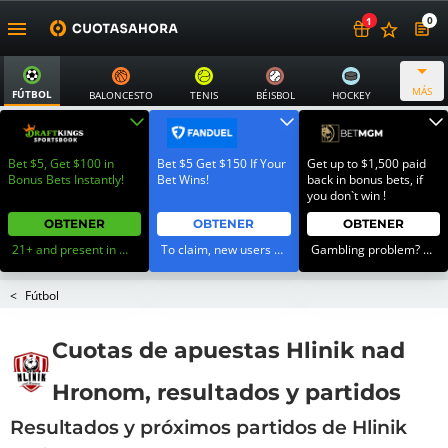
0
1
MÁS
FÚTBOL
BALONCESTO
TENIS
BÉISBOL
HOCKEY
Bet $5, Get $100 in
Bet $5 Get $150 If Your
Get up to $1,500 paid
Bonus Bets Instantly!
Bet Wins!
back in bonus bets, if
you don`t win !
OBTENER
OBTENER
OBTENER
21+ and present in most states. (18+ DC/KY/NH/PR/WY). Void in NH/OR/ONT/PR. Eligibility restrictions apply. On behalf of Boot Hill Casino (KS). Pass-thru of per wager tax may apply in IL. 1 per new DraftKings customer. $5+ first-time bet req. Max. $100 issued as non-withdrawable Bonus Bets that expire in 7 days (168 hours). Stake removed from payout. Terms: sportsbook.draftkings.com/promos. Ends 5/31/26 at 11:59 PM ET.
To claim, new users need to register, make a first-time deposit of $5 or more, and then simply place their first real-money wager on any FanDuel Sportsbook market (no odds limits) that is live on platform. All users will receive their $150 in Bonus Bets If Your Bet Wins within 72 hours of the bet settlement.
Gambling problem? Call 1-800-GAMBLER or 1-800-MY-RESET. 21+ only. Please Gamble Responsibly. See BetMGM.com for Terms. First Bet Offer for new customers only (if applicable). Subject to eligibility requirements. Bonus bets are non-withdrawable. In partnership with Kansas Crossing Casino and Hotel. Promotional offers not available in Mississippi, New York, Ontario, or Puerto Rico.
<
Fútbol
Cuotas de apuestas Hlinik nad
Hronom, resultados y partidos
Resultados y próximos partidos de Hlinik