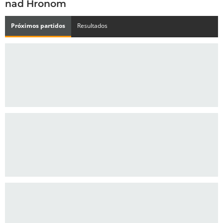
nad Hronom
Próximos partidos
Resultados