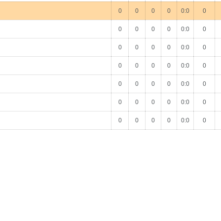
0
0
0
0
0:0
0
0
0
0
0
0:0
0
0
0
0
0
0:0
0
0
0
0
0
0:0
0
0
0
0
0
0:0
0
0
0
0
0
0:0
0
0
0
0
0
0:0
0