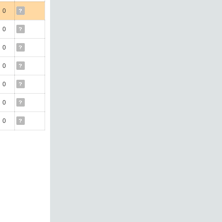
0
0
0
0
0
0
0