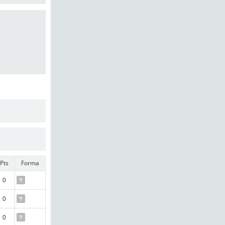
Pts
Forma
0
0
0