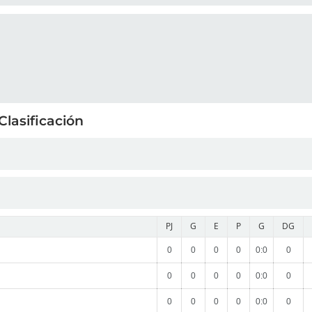
Clasificación
PJ
G
E
P
G
DG
0
0
0
0
0:0
0
0
0
0
0
0:0
0
0
0
0
0
0:0
0