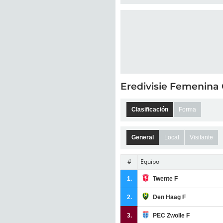
Eredivisie Femenina 
Clasificación
Forma
General
Local
Visitante
#
Equipo
Twente F
1.
Den Haag F
2.
PEC Zwolle F
3.