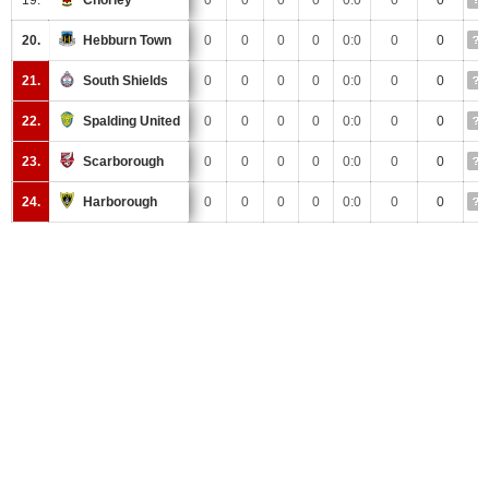
19.
0
0
0
0
0:0
0
0
Hebburn Town
20.
0
0
0
0
0:0
0
0
South Shields
21.
0
0
0
0
0:0
0
0
Spalding United
22.
0
0
0
0
0:0
0
0
Scarborough
23.
0
0
0
0
0:0
0
0
Harborough
24.
0
0
0
0
0:0
0
0