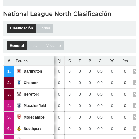
National League North Clasificación
Clasificación
Forma
General
Local
Visitante
#
Equipo
PJ
G
E
P
G
DG
Pts
F
Darlington
1.
0
0
0
0
0:0
0
0
Chester
2.
0
0
0
0
0:0
0
0
Hereford
3.
0
0
0
0
0:0
0
0
Macclesfield
4.
0
0
0
0
0:0
0
0
Morecambe
5.
0
0
0
0
0:0
0
0
Southport
6.
0
0
0
0
0:0
0
0