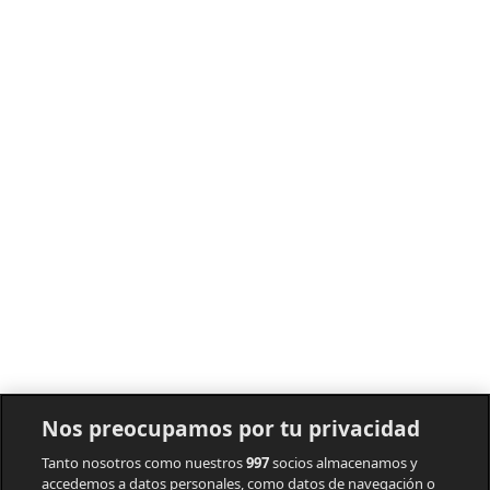
Nos preocupamos por tu privacidad
Tanto nosotros como nuestros
997
socios almacenamos y
accedemos a datos personales, como datos de navegación o