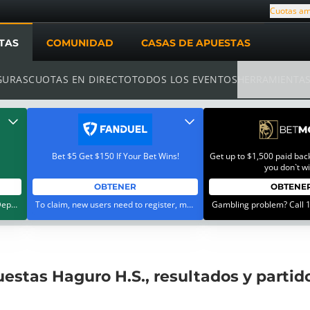
Cuotas ame
TAS
COMUNIDAD
CASAS DE APUESTAS
GURAS
CUOTAS EN DIRECTO
TODOS LOS EVENTOS
HERRAMIENTAS
Bet $5 Get $150 If Your Bet Wins!
Get up to $1,500 paid back
you don`t wi
OBTENER
OBTENE
No matter if your bet wins or loses. Deposit required. Paid in Bonus Bets. Bonus Bets wager excluded from returns. New customers only. Max. prize, game restrictions, time limits and T&Cs apply. 21+. Gambling Problem? Call 1-800-GAMBLER.
To claim, new users need to register, make a first-time deposit of $5 or more, and then simply place their first real-money wager on any FanDuel Sportsbook market (no odds limits) that is live on platform. All users will receive their $150 in Bonus Bets If Your Bet Wins within 72 hours of the bet settlement.
estas Haguro H.S., resultados y partid