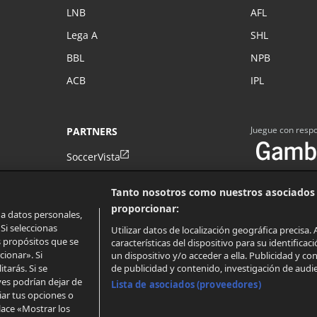
LNB
AFL
Lega A
SHL
BBL
NPB
ACB
IPL
Juegue con respo
PARTNERS
SoccerVista
Betexplorer
Tanto nosotros como nuestros asociados 
FCTables
proporcionar:
 datos personales,
Datos de
Tribalfootball
Si seleccionas
Utilizar datos de localización geográfica precisa.
s propósitos que se
características del dispositivo para su identifica
ScoreBar
ionar». Si
un dispositivo y/o acceder a ella. Publicidad y c
tarás. Si se
de publicidad y contenido, investigación de audien
ves podrían dejar de
Lista de asociados (proveedores)
iar tus opciones o
lace «Mostrar los