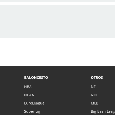
BALONCESTO
OTROS
NBA
NFL
NCAA
NHL
EuroLeague
MLB
Super Lig
Big Bash Lea