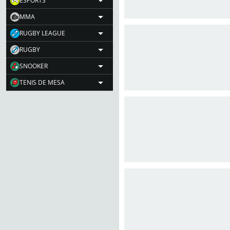
ESPORTS
MMA
RUGBY LEAGUE
RUGBY
SNOOKER
TENIS DE MESA