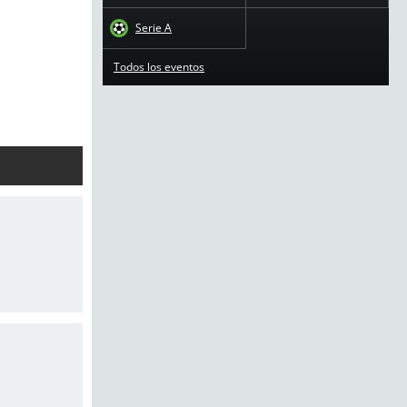
Serie A
Todos los eventos