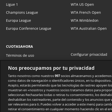
Ligue 1
WTA US Open
Champions League
WTA French Open
Europa League
WTA Wimbledon
Europa Conference League
WTA Australian Open
CUOTASAHORA
Configurar privacidad
Términos de uso
Bonos de apuestas
Política de privacidad
Nos preocupamos por tu privacidad
Casas de apuestas
GDPR
Tanto nosotros como nuestros
997
socios almacenamos y accedemos a
FAQ
como datos de navegación o identificadores únicos, en tu dispositivo. 
Acepto, estarás permitiendo que las tecnologías de rastreo apoyen lo
Contacto
muestran en «nosotros y nuestros socios tratamos datos para proporc
seleccionas Rechazarlas todas o retiras tu consentimiento, los deshabili
Impressum
deshabilitan los rastreadores, parte del contenido y los anuncios que 
ser relevantes para ti. Puedes volver a acceder a este menú para camb
retirar el consentimiento en cualquier momento haciendo clic en el en