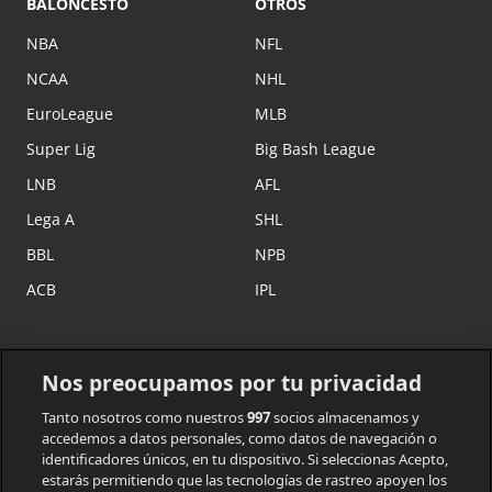
BALONCESTO
OTROS
NBA
NFL
NCAA
NHL
EuroLeague
MLB
Super Lig
Big Bash League
LNB
AFL
Lega A
SHL
BBL
NPB
ACB
IPL
POPULAR AHORA
CUOTASAHORA
Nos preocupamos por tu privacidad
Saudi Professional League
Términos de uso
Tanto nosotros como nuestros
997
socios almacenamos y
accedemos a datos personales, como datos de navegación o
UEFA Nations League
Política de privacidad
identificadores únicos, en tu dispositivo. Si seleccionas Acepto,
World Championship 2026
GDPR
estarás permitiendo que las tecnologías de rastreo apoyen los