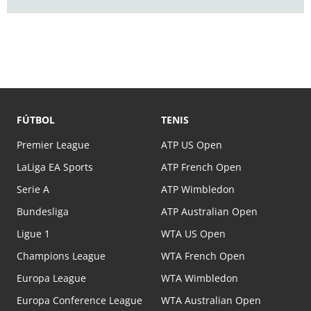
FÚTBOL
TENIS
Premier League
ATP US Open
LaLiga EA Sports
ATP French Open
Serie A
ATP Wimbledon
Bundesliga
ATP Australian Open
Ligue 1
WTA US Open
Champions League
WTA French Open
Europa League
WTA Wimbledon
Europa Conference League
WTA Australian Open