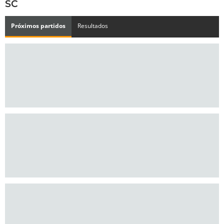
SC
Próximos partidos
Resultados