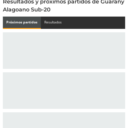
Resultados y próximos partidos de Guarany
Alagoano Sub-20
Próximos partidos
Resultados