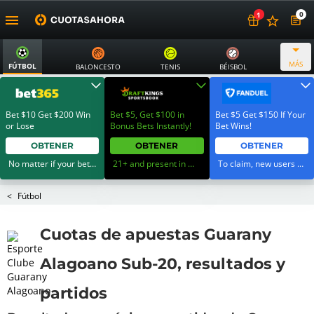
0
1
MÁS
FÚTBOL
BALONCESTO
TENIS
BÉISBOL
Bet $10 Get $200 Win
Bet $5, Get $100 in
Bet $5 Get $150 If Your
or Lose
Bonus Bets Instantly!
Bet Wins!
OBTENER
OBTENER
OBTENER
No matter if your bet wins or loses. Deposit required. Paid in Bonus Bets. Bonus Bets wager excluded from returns. New customers only. Max. prize, game restrictions, time limits and T&Cs apply. 21+. Gambling Problem? Call 1-800-GAMBLER.
21+ and present in most states. (18+ DC/KY/NH/PR/WY). Void in NH/OR/ONT/PR. Eligibility restrictions apply. On behalf of Boot Hill Casino (KS). Pass-thru of per wager tax may apply in IL. 1 per new DraftKings customer. $5+ first-time bet req. Max. $100 issued as non-withdrawable Bonus Bets that expire in 7 days (168 hours). Stake removed from payout. Terms: sportsbook.draftkings.com/promos. Ends 5/31/26 at 11:59 PM ET.
To claim, new users need to register, make a first-time deposit of $5 or more, and then simply place their first real-money wager on any FanDuel Sportsbook market (no odds limits) that is live on platform. All users will receive their $150 in Bonus Bets If Your Bet Wins within 72 hours of the bet settlement.
<
Fútbol
Cuotas de apuestas Guarany
Alagoano Sub-20, resultados y
partidos