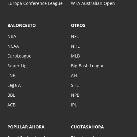
Europa Conference League
WTA Australian Open
BALONCESTO
OTROS
NBA
NFL
NCAA
NHL
EuroLeague
MLB
Super Lig
Big Bash League
LNB
AFL
Lega A
SHL
BBL
NPB
ACB
IPL
POPULAR AHORA
CUOTASAHORA