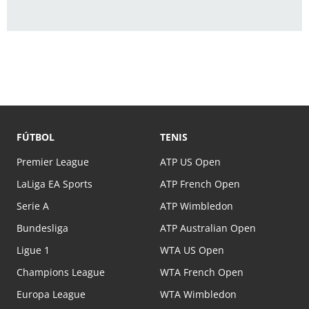
FÚTBOL
TENIS
Premier League
ATP US Open
LaLiga EA Sports
ATP French Open
Serie A
ATP Wimbledon
Bundesliga
ATP Australian Open
Ligue 1
WTA US Open
Champions League
WTA French Open
Europa League
WTA Wimbledon