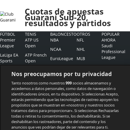
Cuotas de apuestas
Guaraní Sub-20,
resultados y partidos
FÚTBOL
TENIS
BALONCESTO
OTROS
POPULAR
Premier
ATP US
NBA
NFL
AHORA
League
Open
Saudi
NCAA
NHL
Professional
LaLiga EA
ATP French
League
EuroLeague
MLB
Sports
Open
UEFA Nations
Super Lig
Big Bash
Serie A
ATP
League
Nos preocupamos por tu privacidad
League
Wimbledon
LNB
Bundesliga
World
AFL
Tanto nosotros como nuestros
999
socios almacenamos y
ATP
Lega A
Championship
Ligue 1
accedemos a datos personales, como datos de navegación o
Australian
SHL
2026
identificadores únicos, en tu dispositivo. Si seleccionas Acepto,
BBL
Open
Champions
estarás permitiendo que las tecnologías de rastreo apoyen los
NPB
EuroBasket
League
ACB
propósitos que se muestran en «nosotros y nuestros socios
WTA US
IPL
tratamos datos para proporcionar». Si seleccionas Rechazarlas
Open
Eredivisie
Europa
todas o retiras tu consentimiento, los deshabilitarás. Si se
League
WTA French
Esports
deshabilitan los rastreadores, parte del contenido y los
Open
anuncios que ves podrían dejar de ser relevantes para ti.
Europa