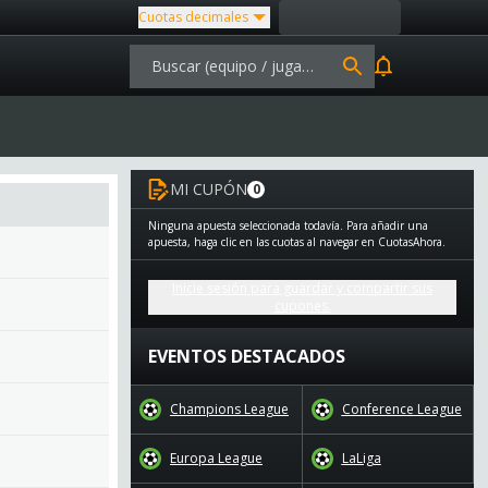
Cuotas decimales
Cuotas decimales
(1.50)
Cuotas fraccionarias
(1/2)
Cuotas americanas (línea de dinero)
(-200)
Cuotas de Hong Kong
(0.50)
Cuotas malayas
(0.50)
Cuotas indonesias
(-2.00)
MI CUPÓN
0
Ninguna apuesta seleccionada todavía. Para añadir una
apuesta, haga clic en las cuotas al navegar en CuotasAhora.
Inicie sesión para guardar y compartir sus
cupones.
EVENTOS DESTACADOS
Champions League
Conference League
Europa League
LaLiga