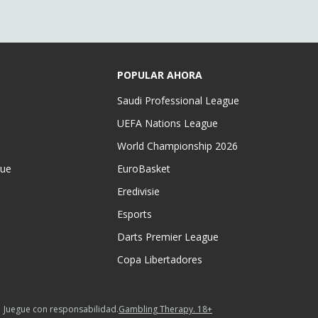
POPULAR AHORA
Saudi Professional League
UEFA Nations League
World Championship 2026
gue
EuroBasket
Eredivisie
Esports
Darts Premier League
Copa Libertadores
Juegue con responsabilidad.
Gambling Therapy. 18+