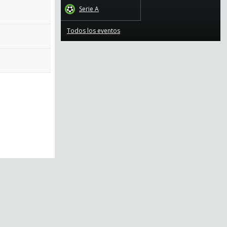
Serie A
Todos los eventos