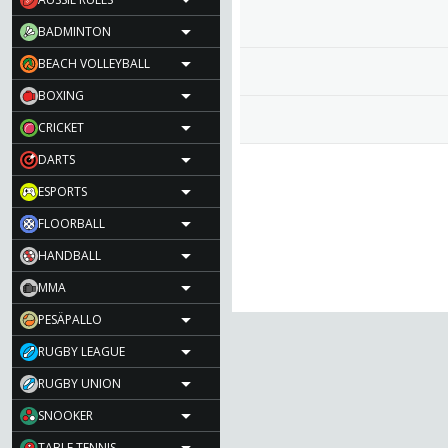
BADMINTON
BEACH VOLLEYBALL
BOXING
CRICKET
DARTS
ESPORTS
FLOORBALL
HANDBALL
MMA
PESÄPALLO
RUGBY LEAGUE
RUGBY UNION
SNOOKER
TABLE TENNIS