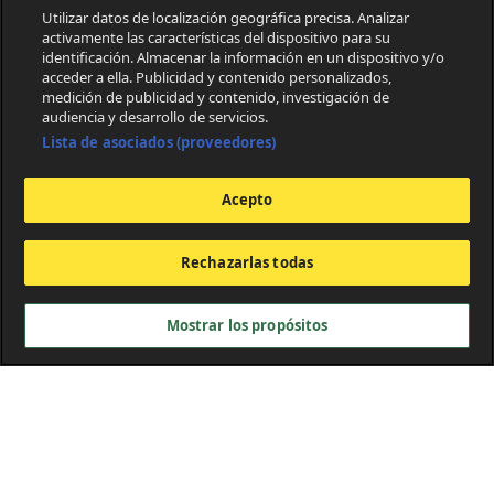
Utilizar datos de localización geográfica precisa. Analizar
activamente las características del dispositivo para su
identificación. Almacenar la información en un dispositivo y/o
acceder a ella. Publicidad y contenido personalizados,
medición de publicidad y contenido, investigación de
audiencia y desarrollo de servicios.
Lista de asociados (proveedores)
Acepto
Rechazarlas todas
Mostrar los propósitos