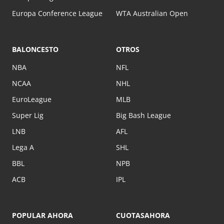
Europa Conference League
WTA Australian Open
BALONCESTO
OTROS
NBA
NFL
NCAA
NHL
EuroLeague
MLB
Super Lig
Big Bash League
LNB
AFL
Lega A
SHL
BBL
NPB
ACB
IPL
POPULAR AHORA
CUOTASAHORA