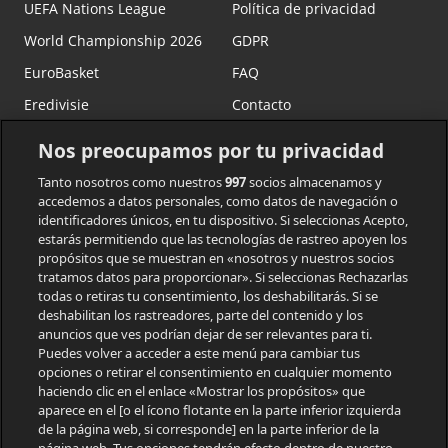
UEFA Nations League
Política de privacidad
World Championship 2026
GDPR
EuroBasket
FAQ
Eredivisie
Contacto
Esports
Impressum
Nos preocupamos por tu privacidad
Darts Premier League
Configurar privacidad
Tanto nosotros como nuestros
997
socios almacenamos y
Copa Libertadores
Bonos de apuestas
accedemos a datos personales, como datos de navegación o
identificadores únicos, en tu dispositivo. Si seleccionas Acepto,
Casas de apuestas
estarás permitiendo que las tecnologías de rastreo apoyen los
propósitos que se muestran en «nosotros y nuestros socios
tratamos datos para proporcionar». Si seleccionas Rechazarlas
todas o retiras tu consentimiento, los deshabilitarás. Si se
PARTNERS
deshabilitan los rastreadores, parte del contenido y los
anuncios que ves podrían dejar de ser relevantes para ti.
SoccerVista
Puedes volver a acceder a este menú para cambiar tus
Betexplorer
opciones o retirar el consentimiento en cualquier momento
haciendo clic en el enlace «Mostrar los propósitos» que
FCTables
aparece en el [o el ícono flotante en la parte inferior izquierda
de la página web, si corresponde] en la parte inferior de la
Tribalfootball