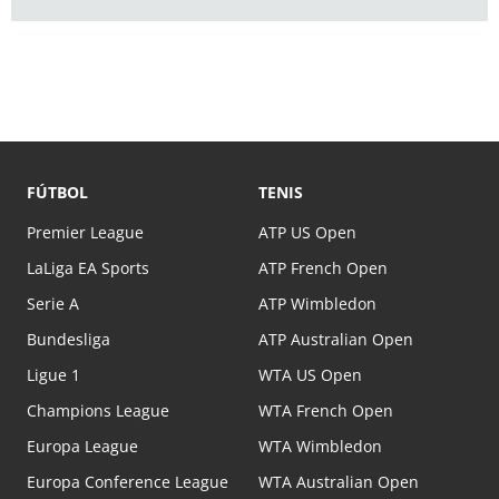
FÚTBOL
TENIS
Premier League
ATP US Open
LaLiga EA Sports
ATP French Open
Serie A
ATP Wimbledon
Bundesliga
ATP Australian Open
Ligue 1
WTA US Open
Champions League
WTA French Open
Europa League
WTA Wimbledon
Europa Conference League
WTA Australian Open