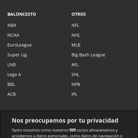
BALONCESTO
OTROS
NBA
NFL
NCAA
NHL
EuroLeague
MLB
Super Lig
Big Bash League
LNB
AFL
Lega A
SHL
BBL
NPB
ACB
IPL
POPULAR AHORA
CUOTASAHORA
Nos preocupamos por tu privacidad
Saudi Professional League
Términos de uso
Tanto nosotros como nuestros
999
socios almacenamos y
accedemos a datos personales, como datos de navegación o
UEFA Nations League
Política de privacidad