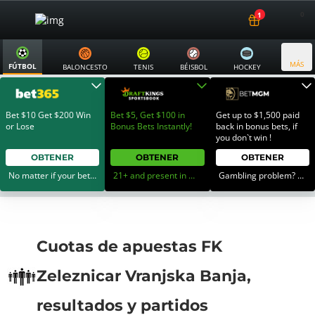
0
1
MÁS
FÚTBOL
BALONCESTO
TENIS
BÉISBOL
HOCKEY
Bet $10 Get $200 Win
Bet $5, Get $100 in
Get up to $1,500 paid
or Lose
Bonus Bets Instantly!
back in bonus bets, if
you don`t win !
OBTENER
OBTENER
OBTENER
No matter if your bet wins or loses. Deposit required. Paid in Bonus Bets. Bonus Bets wager excluded from returns. New customers only. Max. prize, game restrictions, time limits and T&Cs apply. 21+. Gambling Problem? Call 1-800-GAMBLER.
21+ and present in most states. (18+ DC/KY/NH/PR/WY). Void in NH/OR/ONT/PR. Eligibility restrictions apply. On behalf of Boot Hill Casino (KS). Pass-thru of per wager tax may apply in IL. 1 per new DraftKings customer. $5+ first-time bet req. Max. $100 issued as non-withdrawable Bonus Bets that expire in 7 days (168 hours). Stake removed from payout. Terms: sportsbook.draftkings.com/promos. Ends 5/31/26 at 11:59 PM ET.
Gambling problem? Call 1-800-GAMBLER or 1-800-MY-RESET. 21+ only. Please Gamble Responsibly. See BetMGM.com for Terms. First Bet Offer for new customers only (if applicable). Subject to eligibility requirements. Bonus bets are non-withdrawable. In partnership with Kansas Crossing Casino and Hotel. Promotional offers not available in Mississippi, New York, Ontario, or Puerto Rico.
Cuotas de apuestas FK
Zeleznicar Vranjska Banja,
resultados y partidos