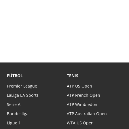
FÚTBOL
TENIS
Premier League
ATP US Open
LaLiga EA Sports
ATP French Open
Serie A
ATP Wimbledon
Bundesliga
ATP Australian Open
Ligue 1
WTA US Open