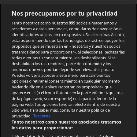
POPULAR AHORA
CUOTASAHORA
Nos preocupamos por tu privacidad
Saudi Professional League
Términos de uso
Tanto nosotros como nuestros
999
socios almacenamos y
accedemos a datos personales, como datos de navegación o
UEFA Nations League
Política de privacidad
identificadores únicos, en tu dispositivo. Si seleccionas Acepto,
World Championship 2026
GDPR
estarás permitiendo que las tecnologías de rastreo apoyen los
propósitos que se muestran en «nosotros y nuestros socios
EuroBasket
FAQ
tratamos datos para proporcionar». Si seleccionas Rechazarlas
todas o retiras tu consentimiento, los deshabilitarás. Si se
Eredivisie
Contacto
deshabilitan los rastreadores, parte del contenido y los
Esports
Impressum
anuncios que ves podrían dejar de ser relevantes para ti.
Puedes volver a acceder a este menú para cambiar tus
Darts Premier League
Configurar privacidad
opciones o retirar el consentimiento en cualquier momento
haciendo clic en el enlace «Mostrar los propósitos» que
Copa Libertadores
Bonos de apuestas
aparece en el [o el ícono flotante en la parte inferior izquierda
de la página web, si corresponde] en la parte inferior de la
Casas de apuestas
página web. Tus opciones tendrán efecto dentro de nuestro
Sitio web. Para saber más, consulta nuestra política de
privacidad.
Terceros
PARTNERS
Tanto nosotros como nuestros asociados tratamos
los datos para proporcionar:
SoccerVista
Utilizar datos de localización geográfica precisa. Analizar