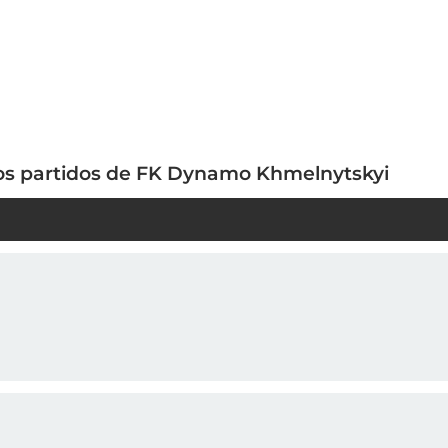
os partidos de FK Dynamo Khmelnytskyi