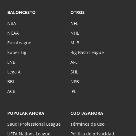
BALONCESTO
OTROS
NBA
NFL
NCAA
NHL
EuroLeague
MLB
Super Lig
Big Bash League
LNB
AFL
Lega A
SHL
BBL
NPB
ACB
IPL
POPULAR AHORA
CUOTASAHORA
Saudi Professional League
Términos de uso
UEFA Nations League
Política de privacidad