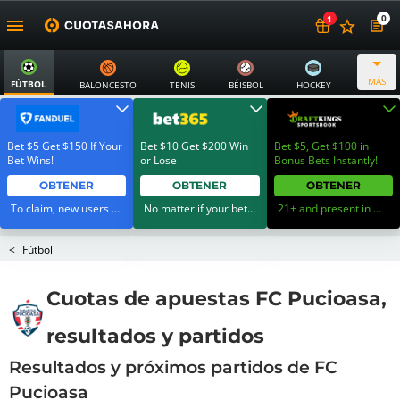
0
1
MÁS
FÚTBOL
BALONCESTO
TENIS
BÉISBOL
HOCKEY
Bet $5 Get $150 If Your
Bet $10 Get $200 Win
Bet $5, Get $100 in
Bet Wins!
or Lose
Bonus Bets Instantly!
OBTENER
OBTENER
OBTENER
To claim, new users need to register, make a first-time deposit of $5 or more, and then simply place their first real-money wager on any FanDuel Sportsbook market (no odds limits) that is live on platform. All users will receive their $150 in Bonus Bets If Your Bet Wins within 72 hours of the bet settlement.
No matter if your bet wins or loses. Deposit required. Paid in Bonus Bets. Bonus Bets wager excluded from returns. New customers only. Max. prize, game restrictions, time limits and T&Cs apply. 21+. Gambling Problem? Call 1-800-GAMBLER.
21+ and present in most states. (18+ DC/KY/NH/PR/WY). Void in NH/OR/ONT/PR. Eligibility restrictions apply. On behalf of Boot Hill Casino (KS). Pass-thru of per wager tax may apply in IL. 1 per new DraftKings customer. $5+ first-time bet req. Max. $100 issued as non-withdrawable Bonus Bets that expire in 7 days (168 hours). Stake removed from payout. Terms: sportsbook.draftkings.com/promos. Ends 5/31/26 at 11:59 PM ET.
<
Fútbol
Cuotas de apuestas FC Pucioasa,
resultados y partidos
Resultados y próximos partidos de FC
Pucioasa