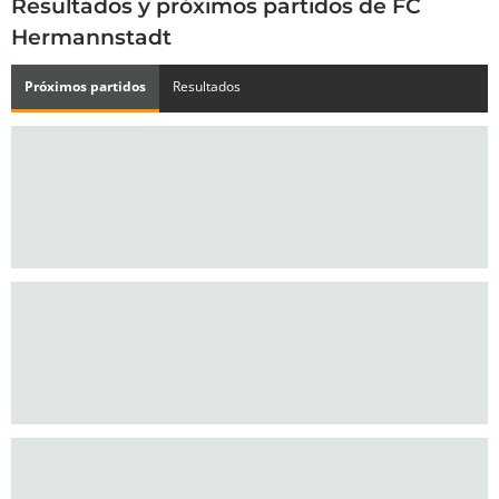
Resultados y próximos partidos de FC
Hermannstadt
Próximos partidos
Resultados