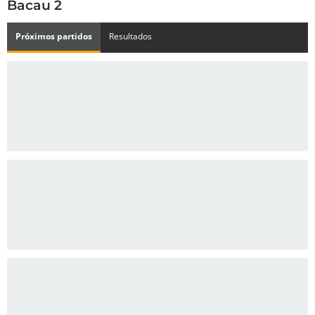
Bacau 2
Próximos partidos
Resultados