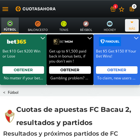
0
1
MÁS
FÚTBOL
BALONCESTO
TENIS
BÉISBOL
HOCKEY
Bet $10 Get $200 Win
Get up to $1,500 paid
Bet $5 Get $150 If Your
or Lose
back in bonus bets, if
Bet Wins!
you don`t win !
OBTENER
OBTENER
OBTENER
No matter if your bet wins or loses. Deposit required. Paid in Bonus Bets. Bonus Bets wager excluded from returns. New customers only. Max. prize, game restrictions, time limits and T&Cs apply. 21+. Gambling Problem? Call 1-800-GAMBLER.
Gambling problem? Call 1-800-GAMBLER or 1-800-MY-RESET. 21+ only. Please Gamble Responsibly. See BetMGM.com for Terms. First Bet Offer for new customers only (if applicable). Subject to eligibility requirements. Bonus bets are non-withdrawable. In partnership with Kansas Crossing Casino and Hotel. Promotional offers not available in Mississippi, New York, Ontario, or Puerto Rico.
To claim, new users need to register, make a first-time deposit of $5 or more, and then simply place their first real-money wager on any FanDuel Sportsbook market (no odds limits) that is live on platform. All users will receive their $150 in Bonus Bets If Your Bet Wins within 72 hours of the bet settlement.
<
Fútbol
Cuotas de apuestas FC Bacau 2,
resultados y partidos
Resultados y próximos partidos de FC