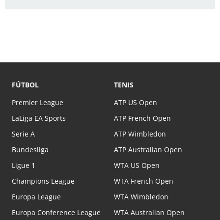
FÚTBOL
TENIS
Premier League
ATP US Open
LaLiga EA Sports
ATP French Open
Serie A
ATP Wimbledon
Bundesliga
ATP Australian Open
Ligue 1
WTA US Open
Champions League
WTA French Open
Europa League
WTA Wimbledon
Europa Conference League
WTA Australian Open