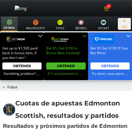
0
1
MÁS
FÚTBOL
BALONCESTO
TENIS
BÉISBOL
HOCKEY
Get up to $1,500 paid
Bet $5, Get $100 in
Bet $5 Get $150 If Your
back in bonus bets, if
Bonus Bets Instantly!
Bet Wins!
you don`t win !
OBTENER
OBTENER
OBTENER
Gambling problem? Call 1-800-GAMBLER or 1-800-MY-RESET. 21+ only. Please Gamble Responsibly. See BetMGM.com for Terms. First Bet Offer for new customers only (if applicable). Subject to eligibility requirements. Bonus bets are non-withdrawable. In partnership with Kansas Crossing Casino and Hotel. Promotional offers not available in Mississippi, New York, Ontario, or Puerto Rico.
21+ and present in most states. (18+ DC/KY/NH/PR/WY). Void in NH/OR/ONT/PR. Eligibility restrictions apply. On behalf of Boot Hill Casino (KS). Pass-thru of per wager tax may apply in IL. 1 per new DraftKings customer. $5+ first-time bet req. Max. $100 issued as non-withdrawable Bonus Bets that expire in 7 days (168 hours). Stake removed from payout. Terms: sportsbook.draftkings.com/promos. Ends 5/31/26 at 11:59 PM ET.
To claim, new users need to register, make a first-time deposit of $5 or more, and then simply place their first real-money wager on any FanDuel Sportsbook market (no odds limits) that is live on platform. All users will receive their $150 in Bonus Bets If Your Bet Wins within 72 hours of the bet settlement.
<
Fútbol
Cuotas de apuestas Edmonton
Scottish, resultados y partidos
Resultados y próximos partidos de Edmonton