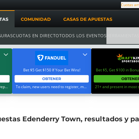
Cuotas ame
TAS
COMUNIDAD
CASAS DE APUESTAS
GURAS
CUOTAS EN DIRECTO
TODOS LOS EVENTOS
HERRAMIENTAS
Bet $5 Get $150 If Your Bet Wins!
Bet $5, Get $100 in Bonus
OBTENER
OBTENE
No matter if your bet wins or loses. Deposit required. Paid in Bonus Bets. Bonus Bets wager excluded from returns. New customers only. Max. prize, game restrictions, time limits and T&Cs apply. 21+. Gambling Problem? Call 1-800-GAMBLER.
To claim, new users need to register, make a first-time deposit of $5 or more, and then simply place their first real-money wager on any FanDuel Sportsbook market (no odds limits) that is live on platform. All users will receive their $150 in Bonus Bets If Your Bet Wins within 72 hours of the bet settlement.
estas Edenderry Town, resultados y pa