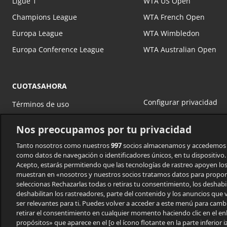
Ligue 1
WTA US Open
Champions League
WTA French Open
Europa League
WTA Wimbledon
Europa Conference League
WTA Australian Open
CUOTASAHORA
Configurar privacidad
Términos de uso
Bonos de apuestas
Política de privacidad
Nos preocupamos por tu privacidad
Casas de apuestas
GDPR
Tanto nosotros como nuestros
997
socios almacenamos y accedemos a
FAQ
como datos de navegación o identificadores únicos, en tu dispositivo. 
Acepto, estarás permitiendo que las tecnologías de rastreo apoyen lo
Contacto
muestran en «nosotros y nuestros socios tratamos datos para proporc
seleccionas Rechazarlas todas o retiras tu consentimiento, los deshabili
Impressum
deshabilitan los rastreadores, parte del contenido y los anuncios que 
ser relevantes para ti. Puedes volver a acceder a este menú para camb
retirar el consentimiento en cualquier momento haciendo clic en el en
Copyright © 2008-2026 CuotasAhora.com
propósitos» que aparece en el [o el ícono flotante en la parte inferior 