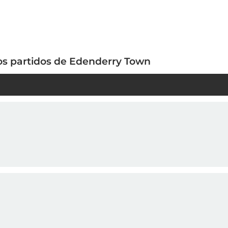
os partidos de Edenderry Town