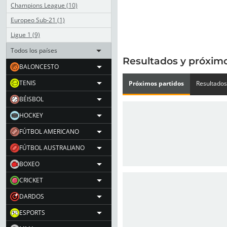
Champions League
(10)
Europeo Sub-21
(1)
Ligue 1
(9)
Todos los países
Resultados y próxim
BALONCESTO
TENIS
Próximos partidos
Resultados
BÉISBOL
HOCKEY
FÚTBOL AMERICANO
FÚTBOL AUSTRALIANO
BOXEO
CRICKET
DARDOS
ESPORTS