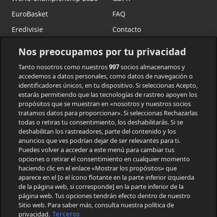
EuroBasket
FAQ
Eredivisie
Contacto
Esports
Impressum
Nos preocupamos por tu privacidad
Darts Premier League
Configurar privacidad
Tanto nosotros como nuestros
997
socios almacenamos y
Copa Libertadores
Bonos de apuestas
accedemos a datos personales, como datos de navegación o
identificadores únicos, en tu dispositivo. Si seleccionas Acepto,
Casas de apuestas
estarás permitiendo que las tecnologías de rastreo apoyen los
propósitos que se muestran en «nosotros y nuestros socios
tratamos datos para proporcionar». Si seleccionas Rechazarlas
todas o retiras tu consentimiento, los deshabilitarás. Si se
PARTNERS
deshabilitan los rastreadores, parte del contenido y los
anuncios que ves podrían dejar de ser relevantes para ti.
SoccerVista
Puedes volver a acceder a este menú para cambiar tus
Betexplorer
opciones o retirar el consentimiento en cualquier momento
haciendo clic en el enlace «Mostrar los propósitos» que
FCTables
aparece en el [o el ícono flotante en la parte inferior izquierda
de la página web, si corresponde] en la parte inferior de la
Tribalfootball
página web. Tus opciones tendrán efecto dentro de nuestro
Sitio web. Para saber más, consulta nuestra política de
ScoreBar
privacidad.
Terceros