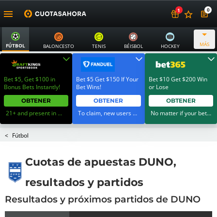
0
1
MÁS
FÚTBOL
BALONCESTO
TENIS
BÉISBOL
HOCKEY
Bet $5, Get $100 in
Bet $5 Get $150 If Your
Bet $10 Get $200 Win
Bonus Bets Instantly!
Bet Wins!
or Lose
OBTENER
OBTENER
OBTENER
21+ and present in most states. (18+ DC/KY/NH/PR/WY). Void in NH/OR/ONT/PR. Eligibility restrictions apply. On behalf of Boot Hill Casino (KS). Pass-thru of per wager tax may apply in IL. 1 per new DraftKings customer. $5+ first-time bet req. Max. $100 issued as non-withdrawable Bonus Bets that expire in 7 days (168 hours). Stake removed from payout. Terms: sportsbook.draftkings.com/promos. Ends 5/31/26 at 11:59 PM ET.
To claim, new users need to register, make a first-time deposit of $5 or more, and then simply place their first real-money wager on any FanDuel Sportsbook market (no odds limits) that is live on platform. All users will receive their $150 in Bonus Bets If Your Bet Wins within 72 hours of the bet settlement.
No matter if your bet wins or loses. Deposit required. Paid in Bonus Bets. Bonus Bets wager excluded from returns. New customers only. Max. prize, game restrictions, time limits and T&Cs apply. 21+. Gambling Problem? Call 1-800-GAMBLER.
<
Fútbol
Cuotas de apuestas DUNO,
resultados y partidos
Resultados y próximos partidos de DUNO