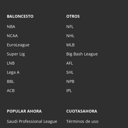
BALONCESTO
OTROS
NBA
NFL
NCAA
NHL
EuroLeague
MLB
Super Lig
Big Bash League
LNB
AFL
Lega A
SHL
BBL
NPB
ACB
IPL
POPULAR AHORA
CUOTASAHORA
Saudi Professional League
Términos de uso