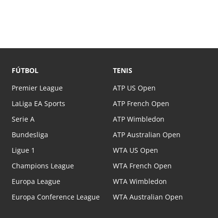
FÚTBOL
TENIS
Premier League
ATP US Open
LaLiga EA Sports
ATP French Open
Serie A
ATP Wimbledon
Bundesliga
ATP Australian Open
Ligue 1
WTA US Open
Champions League
WTA French Open
Europa League
WTA Wimbledon
Europa Conference League
WTA Australian Open